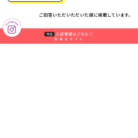
ご回答いただいただいた順に掲載しています。
学部・学科・研
栄養科学部 フード・マネジ
食ビジネスの現
TOP
究科
メント学科
場から
学科の特徴
学びの内容