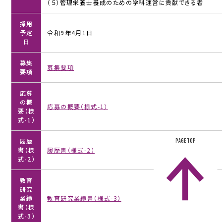
（５）管理栄養士養成のための学科運営に貢献できる者
中
村
採用
学
予定
令和9年4月1日
園
日
大
学・
募集
中
募集要項
要項
村
学
応募
園
の概
応募の概要（様式-1）
大
要（様
学
式-1）
短
期
履歴
PAGE TOP
書（様
履歴書（様式-2）
大
式-2）
学
部
教育
研究
中
業績
教育研究業績書（様式-3）
村
書（様
学
式-3）