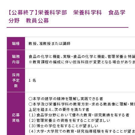
【公募終了】栄養科学部 栄養科学科 食品学
分野 教員公募
職種
教授、准教授または講師
職務
食品の化学と機能、実験・食品の化学と機能、管理栄養士特論I,
内容
※教育課程の編成に伴い担当科目が変更となる場合がありま
採用
学
予定
1 名
校
数
法
人
◯本学の建学の精神を理解し実践できる者
◯本学及び栄養科学科の教育方針・求める教員像に理解・賛
中
上記を踏まえ、次の要件を満たす者
村
応募
（１）食品学分野において優れた教育・研究業績を有する者
学
資格
（２）管理栄養士の資格を有することが望ましい
園
（３）博士の学位を有することが望ましい
（４）大学・大学院での教育・研究指導経験を有することが望