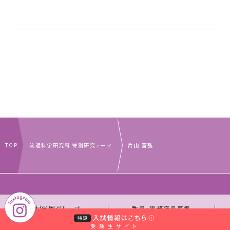
TOP
流通科学研究科 特別研究テーマ
片山 富弘
｜
｜
中村学園グループ
教員・事務職員募集
｜
｜
取材のお申し込みについて
お問い合わせ窓口一覧