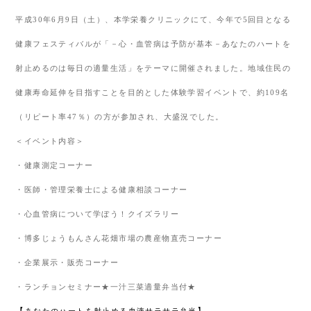
平成
30
年
6
月
9
日（土）、本学栄養クリニックにて、今年で
5
回目となる
健康フェスティバルが「－心・血管病は予防が基本－あなたのハートを
射止めるのは毎日の適量生活」をテーマに開催されました。地域住民の
健康寿命延伸を目指すことを目的とした体験学習イベントで、約
109
名
（リピート率
47
％）の方が参加され、大盛況でした。
＜イベント内容＞
・健康測定コーナー
・医師・管理栄養士による健康相談コーナー
・心血管病について学ぼう！クイズラリー
・博多じょうもんさん花畑市場の農産物直売コーナー
・企業展示・販売コーナー
・ランチョンセミナー★一汁三菜適量弁当付★
【
】
あなたのハートを射止める血液サラサラ弁当