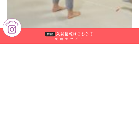
村
学
園
大
学
付
属
あ
さ
ひ
幼
稚
園
中
村
学
園
大
学
付