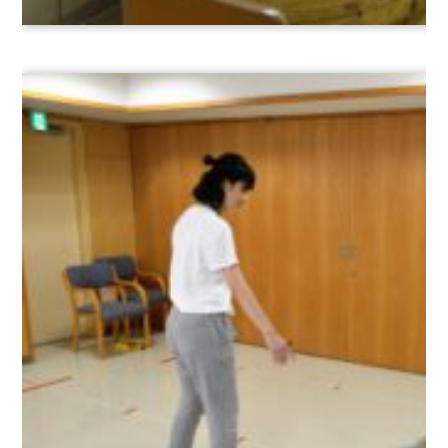
中
学・
高
等
学
校
中
村
学
園
三
陽
中
学・
高
等
学
校
中