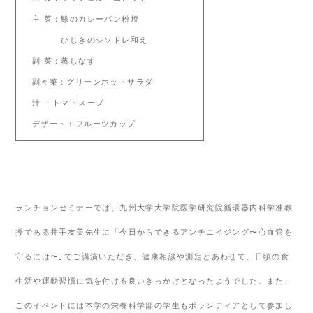
主 菜：鯵のカレーパン粉焼
ひじきのシソドレ和え
副 菜：蒸しなす
副々菜：グリーンホットサラダ
汁 ：トマトスープ
デザート：フルーツカップ
ランチョンセミナーでは、九州大学大学院医学研究院循環器内科学准教
授である井手友美先生に「今日からできるアンチエイジング〜心血管を
守るには〜｣でご講演いただき、健康相談や測定とあわせて、日頃の食
生活や運動習慣に気を付ける良いきっかけとなったようでした。また、
このイベントには本学の栄養科学部の学生もボランティアとして参加し