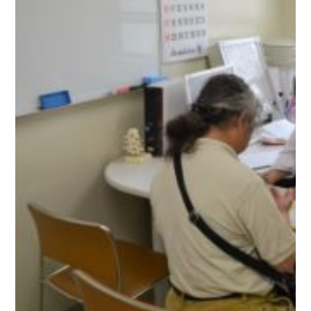
村
学
園
大
学・
中
村
学
園
大
学
短
期
大
学
部
中
村
学
園