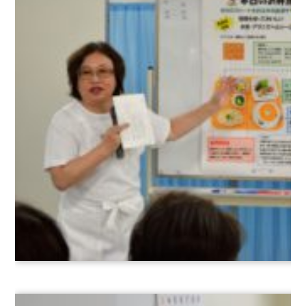
学
校
法
人
中
村
学
園
中