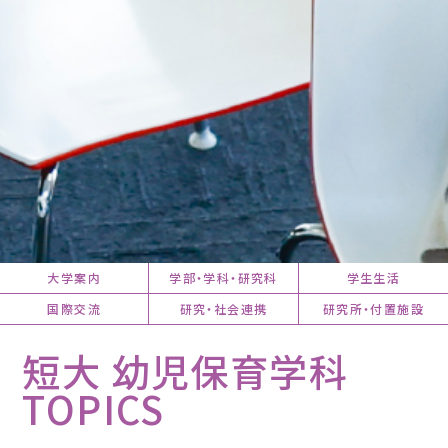
大学案内
学部・学科・研究科
学生生活
国際交流
研究・社会連携
研究所・付置施設
短大 幼児保育学科
TOPICS