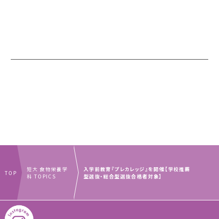
短大 食物栄養学
入学前教育『プレカレッジ』を開催【学校推薦
TOP
科 TOPICS
型選抜・総合型選抜合格者対象】