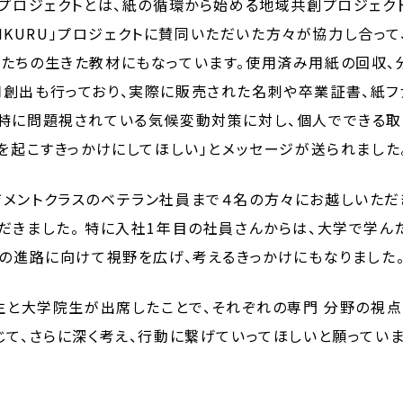
URU」プロジェクトとは、紙の循環から始める地域共創プロジェ
AMIKURU」プロジェクトに賛同いただいた方々が協力し合っ
たちの生きた教材にもなっています。使用済み用紙の回収、
創出も行っており、実際に販売された名刺や卒業証書、紙フ
特に問題視されている気候変動対策に対し、個人でできる取
ンを起こすきっかけにしてほしい」とメッセージが送られました
メントクラスのベテラン社員まで４名の方々にお越しいただ
だきました。 特に入社1年目の社員さんからは、大学で学
後の進路に向けて視野を広げ、考えるきっかけにもなりました
学生と大学院生が出席したことで、それぞれの専門 分野の視
じて、さらに深く考え、行動に繋げていってほしいと願っていま