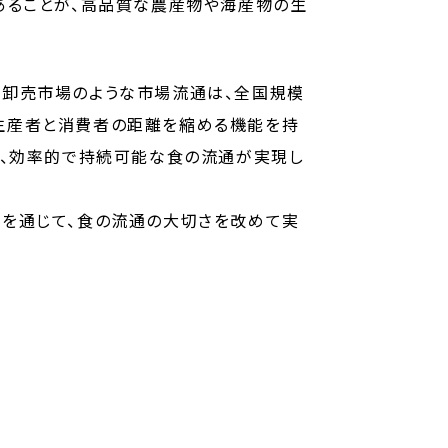
あることが、高品質な農産物や海産物の生
央卸売市場のような市場流通は、全国規模
生産者と消費者の距離を縮める機能を持
し、効率的で持続可能な食の流通が実現し
験を通じて、食の流通の大切さを改めて実
との重要性を学ぶことができた、非常に有
流通科学部2年 田原 葉月