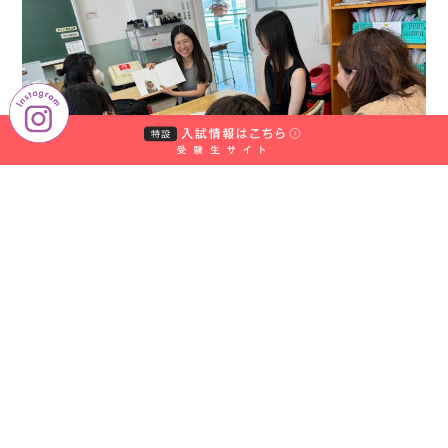
学
校
法
人
中
村
学
園
中
村
学
園
大
学・
中
村
学