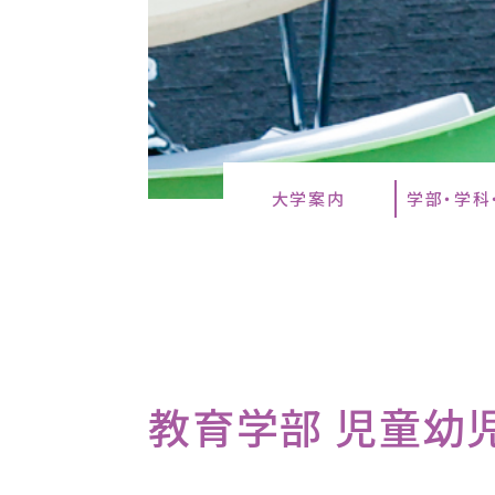
大学案内
学部・学科
教育学部 児童幼児