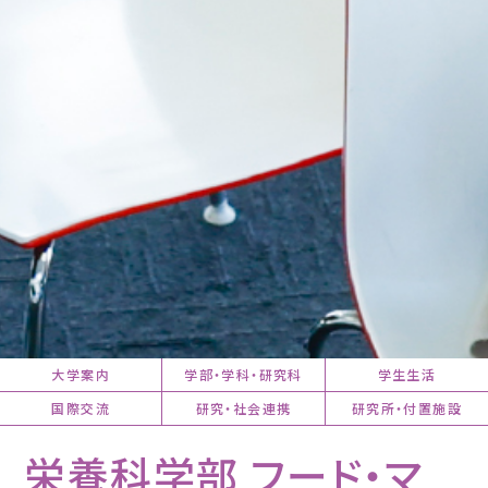
大学案内
学部・学科・研究科
学生生活
国際交流
研究・社会連携
研究所・付置施設
栄養科学部 フード・マ