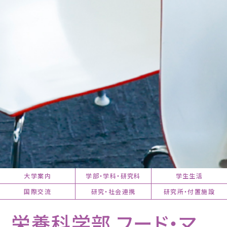
大学案内
学部・学科・研究科
学生生活
国際交流
研究・社会連携
研究所・付置施設
栄養科学部 フード・マ