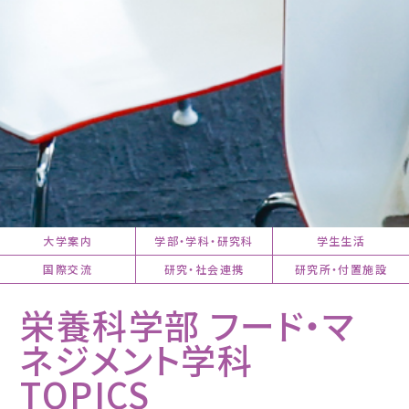
大学案内
学部・学科・研究科
学生生活
国際交流
研究・社会連携
研究所・付置施設
栄養科学部 フード・マ
ネジメント学科
TOPICS