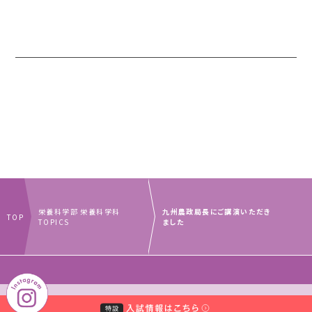
栄養科学部 栄養科学科
九州農政局長にご講演いただき
TOP
TOPICS
ました
｜
｜
中村学園グループ
教員・事務職員募集