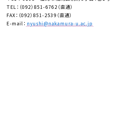
TEL：（092）851-6762（直通）
FAX：（092）851-2539（直通）
E-mail：
nyushi@nakamura-u.ac.jp