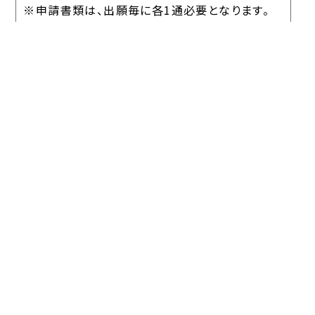
※申請書類は、出願毎に各1通必要となります。
※証明書の発行に時間を要する場合は、本学入試
広報部までご連絡ください。
◎ご不明な点がございましたら、本学入試広報部まで
お問合せください。
中村学園大学 中村学園大学短期大学部 入試
広報部
〒814-0198 福岡市城南区別府5丁目7番1号
TEL：（092）851-6762（直通） FAX：（092）851-
2539（直通）
E-mail：
nyushi@nakamura-u.ac.jp