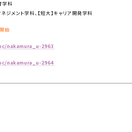
育学科
マネジメント学科、【短大】キャリア開発学科
込開始
p/oc/nakamura_u-2963
p/oc/nakamura_u-2964