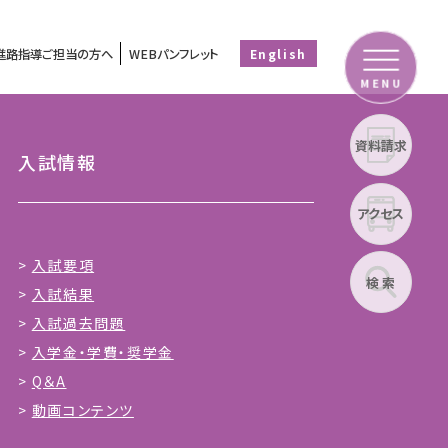
進路指導ご担当の方へ
WEBパンフレット
English
MENU
資料請求
入試情報
アクセス
入試要項
検 索
入試結果
入試過去問題
入学金・学費・奨学金
Q＆A
動画コンテンツ