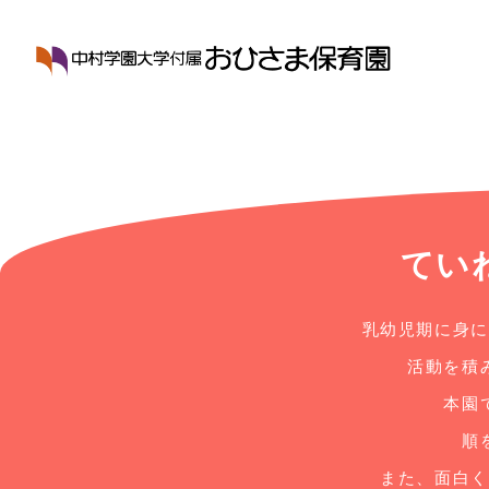
てい
乳幼児期に身に
活動を積
本園
順
また、面白く