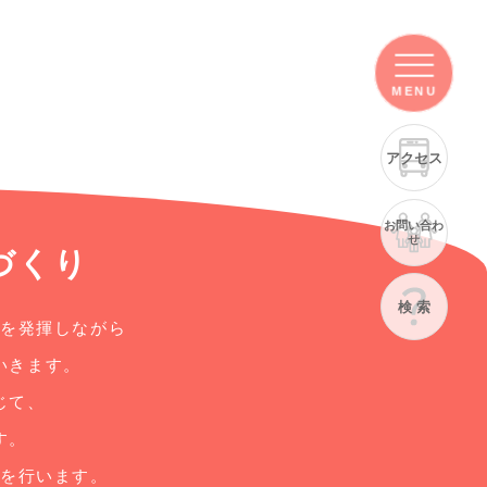
MENU
アクセス
お問い合わ
せ
づくり
検 索
力を発揮しながら
いきます。
じて、
す。
」を行います。