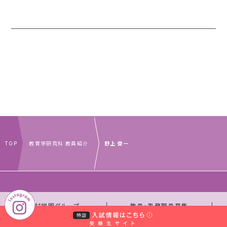
TOP
教育学研究科 教員紹介
野上 俊一
｜
｜
中村学園グループ
教員・事務職員募集
｜
｜
取材のお申し込みについて
お問い合わせ窓口一覧