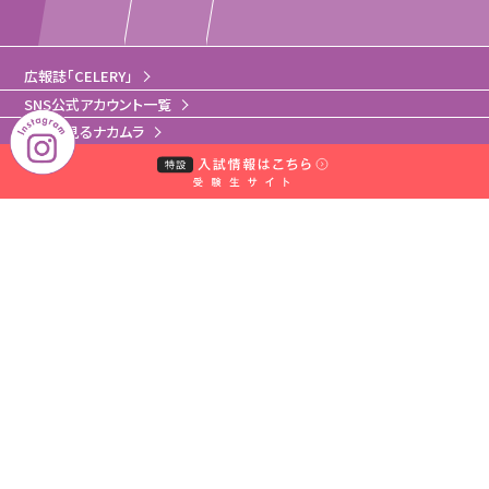
広報誌「CELERY」
SNS公式アカウント一覧
動画で見るナカムラ
オリジナルグッズ
取材のお申し込みについて
｜
｜
中村学園グループ
教員・事務職員募集
｜
｜
取材のお申し込みについて
お問い合わせ窓口一覧
｜
サイトマップ
個人情報保護規程