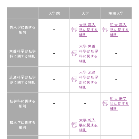
中
大学院
大学
短期大学
村
学
大学 再入
短大 再入
再入学に関する
園
−
学に関する
学に関する
細則
細則
細則
中
学・
大学 栄養
高
栄養科学部転学
科学部転学
−
−
等
科に関する細則
科に関する
細則
学
校
大学 流通
流通科学部転学
科学部転学
−
−
部に関する細則
部に関する
中
細則
村
学
短大 転学
転学科に関する
園
−
−
科に関する
細則
細則
三
陽
大学 転入
中
転入学に関する
−
学に関する
−
細則
学・
細則
高