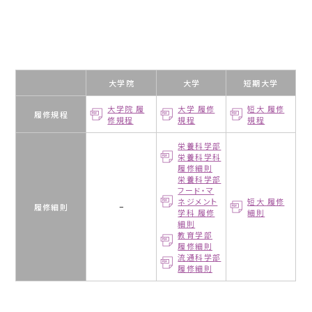
大学院
大学
短期大学
大学院 履
大学 履修
短大 履修
履修規程
修規程
規程
規程
栄養科学部
栄養科学科
履修細則
栄養科学部
フード・マ
ネジメント
短大 履修
履修細則
−
学科 履修
細則
細則
教育学部
履修細則
流通科学部
履修細則