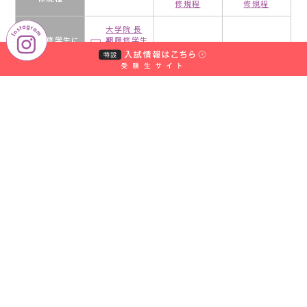
修規程
修規程
学
園
大学院 長
大
長期履修学生に
期履修学生
−
−
学
関する規程
に関する規
程
付
属
大学 特別
短大 特別
特別聴講学生規
壱
−
聴講学生規
聴講学生規
程
岐
程
程
幼
大学 派遣
短大 派遣
稚
派遣聴講生に関
−
聴講生に関
聴講生に関
する規程
園
する規程
する規程
大学 委託
短大 委託
中
委託生受入れ規
−
生受入れ規
生受入れ規
程
村
程
程
学
園
大学 寄付
寄付講座規程
−
−
講座規程
大
学
付
属
お