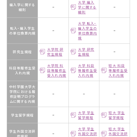
等
大学 編入
編入学に関する
−
学に関する
−
学
細則
細則
校
大学 転入・
転入・編入学生
編入学生の
中
−
−
の単位換算内規
単位換算内
村
規
学
園
大学院 研
大学 研究
研究生規程
−
究生規程
生規程
大
学
大学院 科
大学 科目
短大 科目
科目等履修生受
付
目等履修生
等履修生受
等履修生受
入れ内規
属
受入れ内規
入れ内規
入れ内規
あ
中村学園大学大
さ
学院における履
ひ
−
−
−
修証明プログラ
幼
ムに関する内規
稚
大学 学生
短大 学生
園
学生留学規程
−
留学規程
留学規程
中
大学 学生
短大 学生
学生外国交流研
−
外国交流研
外国交流研
村
修規程