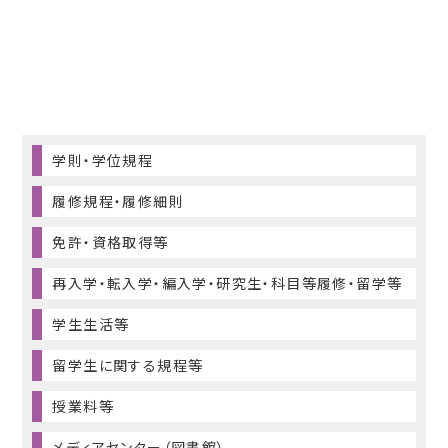
学則・学位規程
履修規程・履修細則
免許・資格取得等
再入学・転入学・編入学・研究生・科目等履修・留学等
学生生活等
留学生に関する規程等
授業料等
メディアセンター（図書館）