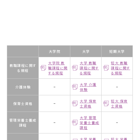
大学院
大学
短期大学
大学院 教
大学 教職
短大 教職
教職課程に関す
職課程に関
課程に関す
課程に関す
る規程
する規程
る規程
る規程
大学 介護
介護体験
−
−
体験
大学 保育
短大 保育
保育士資格
−
士資格
士資格
大学 管理
管理栄養士養成
−
栄養士養成
−
課程
課程
大学 栄養
短大 栄養