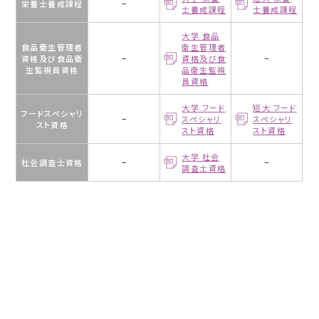
栄養士養成課程
−
士養成課程
士養成課程
大学 食品
食品衛生管理者
衛生管理者
資格及び食品衛
−
資格及び食
−
生監視員資格
品衛生監視
員資格
大学 フード
短大 フード
フードスペシャリ
−
スペシャリ
スペシャリ
スト資格
スト資格
スト資格
大学 社会
社会調査士資格
−
−
調査士資格
学
校
法
人
中