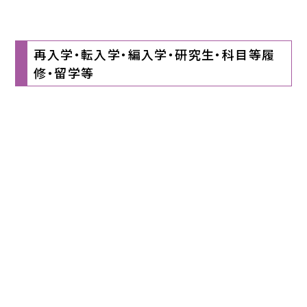
村
学
園
再入学・転入学・編入学・研究生・科目等履
中
修・留学等
村
学
園
大
学・
中
村
学
園
大
学
短
期
大
学
部