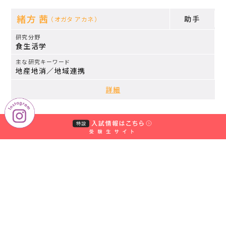
緒方 茜
助手
（オガタ アカネ）
食生活学
地産地消／地域連携
詳細
皆倉 愛香里
助手
（カイクラ アカリ）
食生活学
学
校
献立作成、重量把握
法
詳細
人
中
村