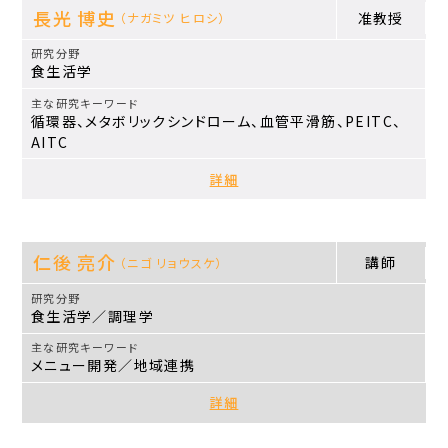
長光 博史
准教授
（ナガミツ ヒロシ）
食生活学
循環器、メタボリックシンドローム、血管平滑筋、PEITC、
AITC
詳細
仁後 亮介
講師
（ニゴ リョウスケ）
食生活学／調理学
メニュー開発／地域連携
詳細