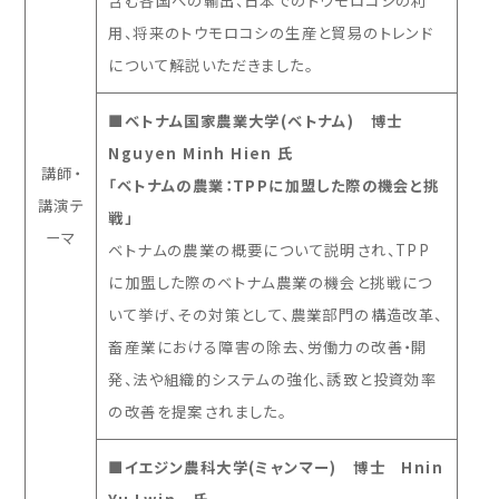
含む各国への輸出、日本でのトウモロコシの利
用、将来の
トウモロコシ
の生産と貿易のトレンド
について解説いただきました。
■ベトナム国家農業大学(ベトナム) 博士
Nguyen Minh Hien 氏
講師・
「ベトナムの農業：TPPに加盟した際の機会と挑
講演テ
戦」
ーマ
ベトナムの農業の概要について説明され、
TPP
に加盟した際のベトナム農業の機会と挑戦につ
いて挙げ、その対策として、農業部門の構造改革、
畜産業における障害の除去、労働力の改善・開
発、法や組織的システムの強化、誘致と投資効率
の改善を提案されました。
■イエジン農科大学(ミャンマー) 博士 Hnin