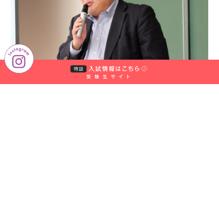
学
園
中
村
学
米国食肉輸出連合会(USMEF) 日本代表 山庄司 岳道 氏
園
大
学・
中
村
学
園
大
学
短
期
大
学
部
アメリカ穀物協会(US Grains Council) 日本代表 浜本 哲