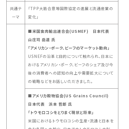
共通テ
「TPP大筋合意等国際協定の進展と流通産業の
ーマ
変化」
■米国食肉輸出連合会(USMEF) 日本代表
山庄司 岳道 氏
「アメリカン・ポーク、ビーフのマーケット動向」
USNEF
の沿革と目的について触れられ、日本に
おけるアメリカン・ポーク、ビーフのシェア及び今
後の消費者への認知の向上や需要拡大について
の戦略などをお話しいただきました。
■アメリカ穀物協会(US Grains Council)
日本代表 浜本 哲郎 氏
「トウモロコシをとりまく現状と将来」
米国におけるトウモロコシの生産・流通と日本を