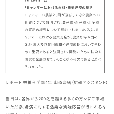
Yu Lwin 氏
「ミャンマーにおける食料・農業経済の現状」
ミャンマーの農業と、国が及ぼしてきた農業への
影響について説明され、農産物・畜産物・水産物
の貿易の概要について解説されました。次に、ミ
ャンマーにおける農業開発が、農業所得や国の
GDP
増大及び貧困緩和や経済成長においてきわ
めて重要であると強調され、開発のための技術や
研究を発展させていくことが不可欠であると述べ
られました。
レポート 栄養科学部4年 山道奈緒（広報アシスタント）
当日は、各界から
200
名を超える多くの方々にご来場
いただき、講演に対する活発な質疑応答が行われるな