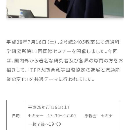
平成
28
年
7
月
16
日（土）、
2
号館
2405
教室にて流通科
学研究所第
11
回国際セミナーを開催しました。今回
は、国内外から著名な研究者及び各界の専門の方をお
招きして、「
TPP
大筋合意等国際協定の進展と流通産
業の変化」を共通テーマに行われました。
平成28年7月16日（土）
日時
セミナー 13：30～17：00 懇親会 セミナ
ー終了後～19：00