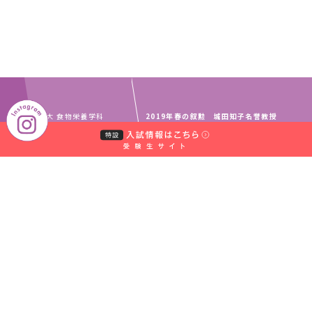
短大 食物栄養学科
2019年春の叙勲 城田知子名誉教授
TOP
TOPICS
が受章
｜
｜
中村学園グループ
教員・事務職員募集
｜
｜
取材のお申し込みについて
お問い合わせ窓口一覧
｜
サイトマップ
個人情報保護規程