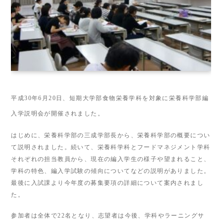
平成30年6月20日、短期大学部食物栄養学科を対象に栄養科学部編
入学説明会が開催されました。
はじめに、栄養科学部の三成学部長から、栄養科学部の概要につい
て説明されました。続いて、栄養科学科とフードマネジメント学科
それぞれの担当教員から、現在の編入学生の様子や望まれること、
学科の特色、編入学試験の傾向についてなどの説明がありました。
最後に入試課より今年度の募集要項の詳細について案内されまし
た。
参加者は全体で22名となり、志望者は今後、学科やラーニングサ