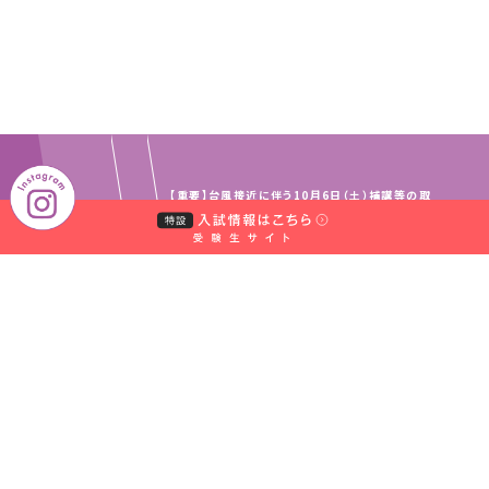
【重要】台風接近に伴う10月6日（土）補講等の取
TOP
NEWS
り扱いについて（10月5日9:00発表）
｜
｜
中村学園グループ
教員・事務職員募集
｜
｜
取材のお申し込みについて
お問い合わせ窓口一覧
｜
サイトマップ
個人情報保護規程