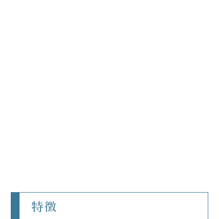
学
校
法
人
中
村
学
園
中
村
学
園
大
学・
中
村
学
園
大
特徴
学