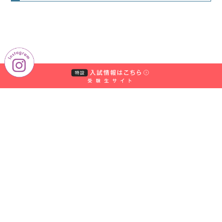
短
期
大
学
部
中
村
学
園
中
学・
高
1.流通科学のプロフェッショナルを育成
等
するカリキュラム編成
学
校
中
経営管理、経営組織、経営戦略、グロ
経営学
村
ーバル経営、経営情報、会計、税法、
学
系科目
コーポレート・ファイナンスなどに関
園