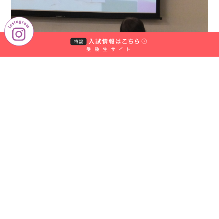
園
中
村
学
園
大
学・
中
村
学
園
大
学
短
期
大
学
部
中