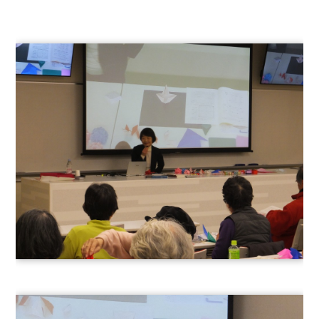
学
校
法
人
中
村
学