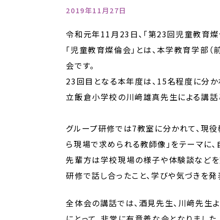
2019年11月27日
令和元年
11
月
23
日、「第
23
回児童教育燦
「児童教育燦倫会」とは、本学教育学部
会です。
23
回目となる本年度は、
15
名程度に分か
立飯倉小学校の川﨑雄真先生による講話
グループ研修では
7
教室に分かれて、現役
ら現場で求められる教師像」をテーマに、
先輩方は学校現場の様子や体験談などを
研修で話し合ったこと、学びや気づきを発
全体会の講話では、酒見先生、川﨑先生よ
にとって、非常に有意義な会となりました