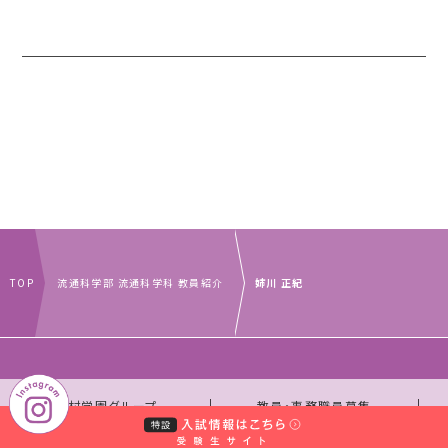
TOP
流通科学部 流通科学科 教員紹介
姉川 正紀
｜
｜
中村学園グループ
教員・事務職員募集
｜
｜
取材のお申し込みについて
お問い合わせ窓口一覧