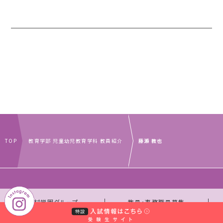
TOP
教育学部 児童幼児教育学科 教員紹介
藤瀨 教也
｜
｜
中村学園グループ
教員・事務職員募集
｜
｜
取材のお申し込みについて
お問い合わせ窓口一覧