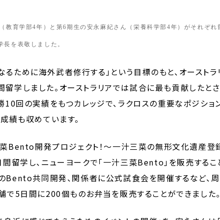
ん（教育学部4年）と第6期生の安永麻紀さん（栄養科学部4年）がそれぞれ
、学長を表敬しました。
なるために海外武者修行する」という目標のもと、オーストラ
間留学しました。オーストラリアでは試合に最も貢献したと
勝
10
回の実績をもつ
カレッジで、ラクロスの重要なポジショ
人成績も収めています。
三菜Bento開発プロジェクト！～一汁三菜の無形文化遺産登
月間留学し、ニューヨークで「一汁三菜Bento」を販売する
のBento共同開発、関係者に公式試食会を開催するなど
舗で5日間に200個ものお弁当を販売することができました