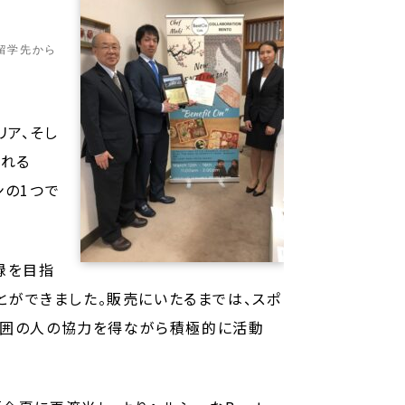
留学先から
リア、そし
される
ンの1つで
録を目指
ことができました。販売にいたるまでは、スポ
、周囲の人の協力を得ながら積極的に活動
。