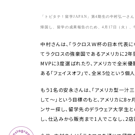
「トビタテ！留学JAPAN」第4期生の中村弘一さ
帰国し、留学の成果報告のため、4月17日（火）
中村さんは、「ラクロスＷ杯の日本代表に
てラクロスの強豪国であるアメリカに2年
MVPに3度選ばれたり、アメリカで
全米優
ある「フェイスオフ」で、全米5位という個
もう1名の安永さんは、「アメリカ型一汁
して～」という目標のもと、アメリカに8ヶ
ンサー探し、留学先のデラウェア大学生と
し、仕込みから販売まで1人でこなし、2店