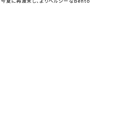
今夏に再渡米し、よりヘルシーなBento