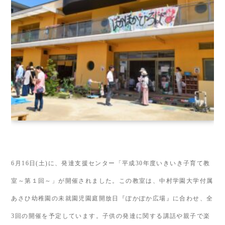
6
月
16
日
(
土
)
に、発達支援センター「平成
30
年度いきいき子育て教
室～第１回～」が開催されました。この教室は、中村学園大学付属
あさひ幼稚園の未就園児園庭開放日『ぽかぽか広場』に合わせ、全
3
回の開催を予定しています。子供の発達に関する講話や親子で楽