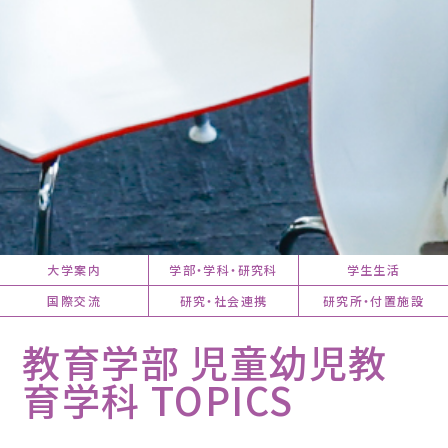
大学案内
学部・学科・研究科
学生生活
国際交流
研究・社会連携
研究所・付置施設
教育学部 児童幼児教
育学科 TOPICS