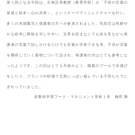
第１回となる今回は、古相正美教授（教育学部）が「子供の言葉の
発達と絵本～心の共有～」というテーマでミニレクチャーを行い、
多くの未就園児と保護者の方々が参加されました。乳幼児は色鮮や
かな絵本に興味を示しやすい、文章を読まなくても絵を見ながら保
護者の言葉で話しかけるだけでも言葉が共有できる等、子供が言葉
を獲得していく過程について話され、保護者の方はとても参考にな
ったようです。この日はとても天候がよく、園庭のプールで水遊び
をしたり、ブランコや砂場で元気いっぱい遊んでいる子供たちでに
ぎわっていました。
栄養科学部フード・マネジメント学科１年 梅田 舞