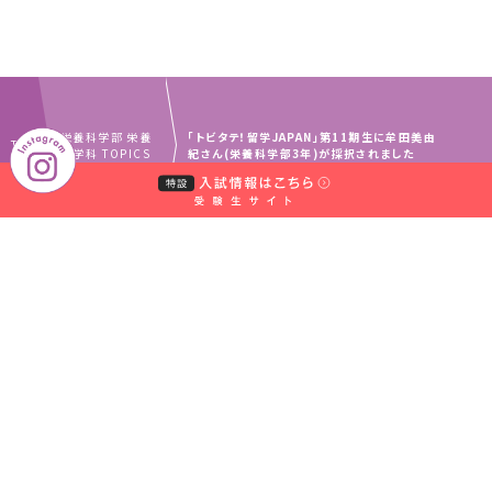
栄養科学部 栄養
「トビタテ！留学JAPAN」第11期生に牟田美由
TOP
科学科 TOPICS
紀さん(栄養科学部3年)が採択されました
｜
｜
中村学園グループ
教員・事務職員募集
｜
｜
取材のお申し込みについて
お問い合わせ窓口一覧
｜
サイトマップ
個人情報保護規程