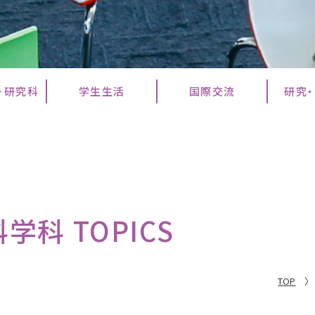
・研究科
学生生活
国際交流
研究
科 TOPICS
TOP