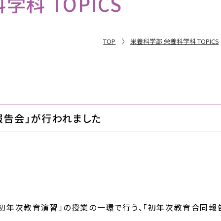
科 TOPICS
TOP
栄養科学部 栄養科学科 TOPICS
報告会」が行われました
「初年次教育演習」の授業の一環で行う、「初年次教育合同報