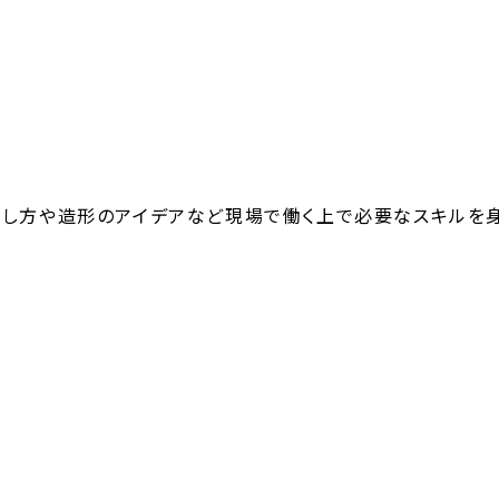
し方や造形のアイデアなど現場で働く上で必要なスキルを身
らに学びを深めたいと思い編入を決めました。これから自主
たいです。