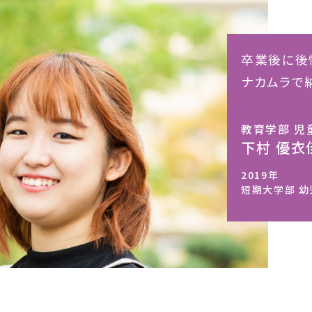
卒業後に後
ナカムラで
教育学部 児
下村 優衣
2019年
短期大学部 幼