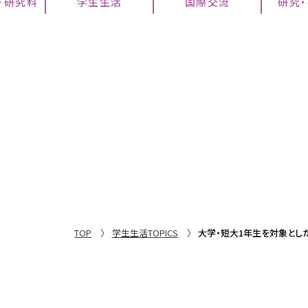
・研究科
学生生活
国際交流
研究
TOP
学生生活TOPICS
大学・短大1年生を対象とし