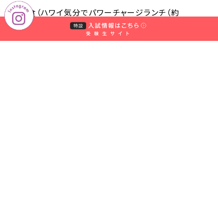
③試食（ハワイ気分でパワーチャージランチ（約
500kcal）
持ってくるもの：マイ茶碗 マイ箸 筆記用具