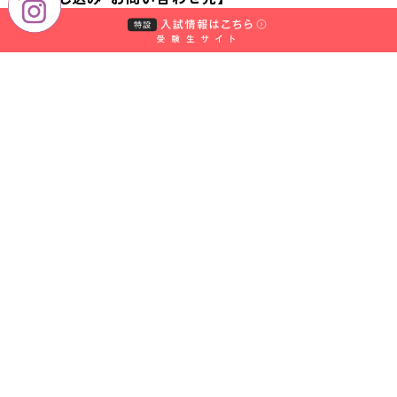
中
村
中村学園大学栄養クリニック(担当：上野・一田)
学
園
大
〒814-0198 福岡市城南区別府5-7-1
学・
中
TEL 092-851-2869
村
学
園
Email
husu33@nakamura-u.ac.jp
大
学
短
状況によっては中止・変更になる可能性がありますの
期
で、ご了承ください。
大
学
部
なお、中止、実施内容の変更が生じた場合はこちらの
ページにてお知らせします。
中
村
学