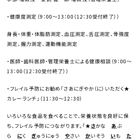
・健康度測定（9：00～13：00（12：30受付終了））
身長・体重・体脂肪測定、血圧測定、舌圧測定、骨強度
測定、握力測定、運動機能測定
・医師・歯科医師・管理栄養士による健康相談（9：00～
13：00（12：30受付終了））
・フレイル予防にお勧め「さあにぎやか（に）いただく
★
カレーランチ」（11：30～12：30）
いろいろな食品を食べることで、栄養状態を良好に保
ち、フレイル予防につながります。「★
さ
かな
あ
ぶ
ら
に
く
ぎ
ゅうにゅう
や
さい
か
いそう
い
も
た