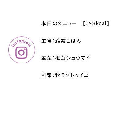
本日のメニュー 【598kcal】
主食：雑穀ごはん
主菜：椎茸シュウマイ
副菜：秋ラタトゥイユ
YouTubeに「秋ラタトゥイユ」のレシピ
https://youtu.be/NgM9pXr7UTk
里芋とほうれん草の胡麻和え、