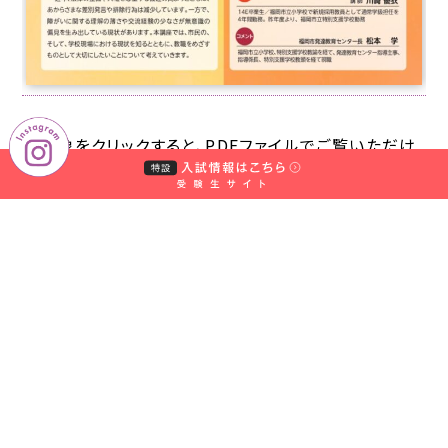
村
学
園
中
村
学
↑画像をクリックすると、PDFファイルでご覧いただけ
園
ます。
大
学・
中
【お申込み方法】
村
♦お申込み期間：
～各講座3日前まで
学
園
♦
申込みフォーム
にてお申込みください。（複数講座
大
のお申し込みも可能です。）
学
短
申し込みフォームはコチラをクリック
期
大
学
♦いずれの講座も「申し込みフォーム」にてお申込みく
部