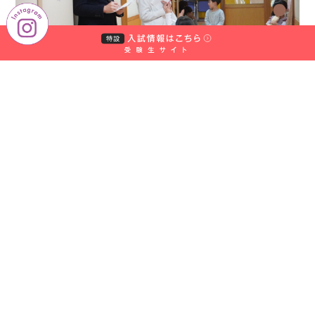
学
校
法
人
中
村
学
園
中