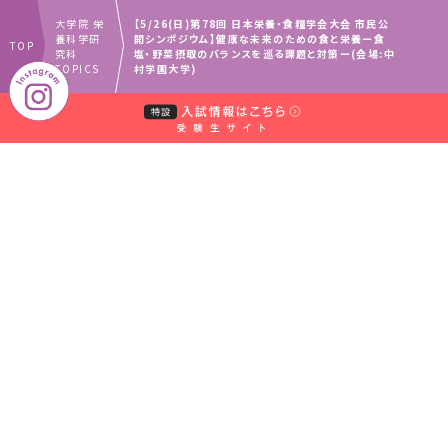
大学院 栄
【5/26(日)第78回 日本栄養・食糧学会大会 市民公
養科学研
開シンポジウム】健康な未来のための食と栄養ー食
TOP
究科
塩・野菜摂取のバランスを巡る課題と対策ー(会場:中
TOPICS
村学園大学)
｜
｜
中村学園グループ
教員・事務職員募集
｜
｜
取材のお申し込みについて
お問い合わせ窓口一覧
｜
サイトマップ
個人情報保護規程
〒814-0198 福岡県福岡市城南区別府5-7-1
【TEL】092-851-2531（代表）