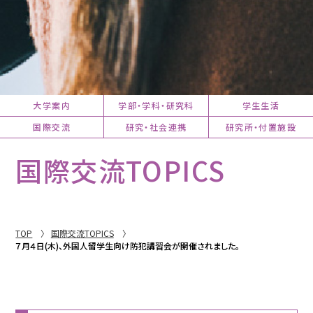
大学案内
学部・学科・研究科
学生生活
国際交流
研究・社会連携
研究所・付置施設
国際交流TOPICS
TOP
国際交流TOPICS
７月４日(木)、外国人留学生向け防犯講習会が開催されました。