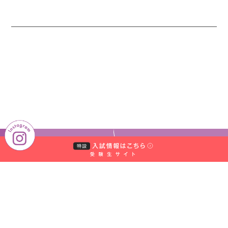
ラーニングサポートセンター
前学期の指導について（5月9
TOP
TOPICS
日以降）