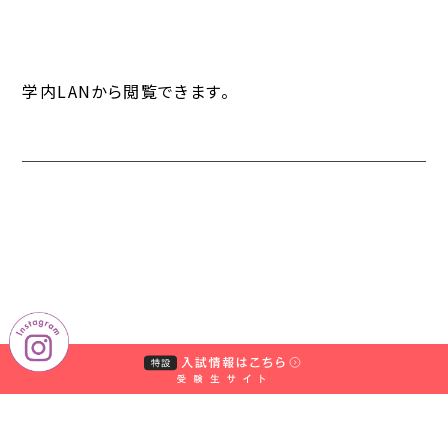
学内LANから閲覧できます。
図書館
電子ブック Full-text search “成熟社会” で
TOP
TOPICS
PICKUP 20251112