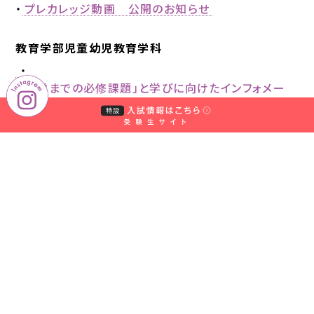
村
・
プレカレッジ動画 公開のお知らせ
学
園
中
教育学部児童幼児教育学科
学・
・
高
「入学までの必修課題」と学びに向けたインフォメー
等
ション
学
校
・
情報教育用ｅーラーニングコースウェア利用のご案内
中
・
村
学
入学前準備WEB講座 開講のお知らせ 2/19動画追
園
加
三
陽
流通科学部流通科学科
中
学・
・
入学前教育について
高
・
等
学
情報教育用ｅーラーニングコースウェア利用のご案内