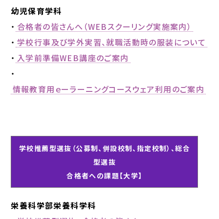
幼児保育学科
・
合格者の皆さんへ（WEBスクーリング実施案内）
・
学校行事及び学外実習、就職活動時の服装について
・
入学前準備WEB講座のご案内
・
情報教育用ｅーラーニングコースウェア利用のご案内
学
学校推薦型選抜（公募制、併設校制、指定校制）、総合
校
型選抜
法
合格者への課題【大学】
人
中
村
栄養科学部栄養科学科
学
園