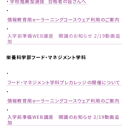
・
学校推薦型選抜 合格者の皆さんへ
・
中
情報教育用ｅーラーニングコースウェア利用のご案内
村
学
・
園
入学前準備WEB講座 開講のお知らせ 2/19動画追
大
加
学・
中
村
栄養科学部フード・マネジメント学科
学
園
​・
大
学
フード・マネジメント学科プレカレッジの開催について
短
・
期
大
情報教育用ｅーラーニングコースウェア利用のご案内
学
部
・
入学前準備WEB講座 開講のお知らせ 2/19動画追
加
中