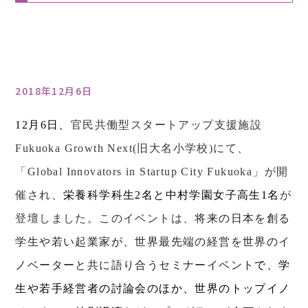
2018年12月6日
12
月
6
日、
官民共働型スタートアップ支援施設
Fukuoka Growth Next(
旧大名小学校
)
にて、
「
Global Innovators in Startup City Fukuoka
」が開
催され、
栄養科学科生
2
名と中村学園女子高生
1
名
が
登壇しました。このイベントは、
将来の日本を創る
学生や若い起業家が、世界最先端の経営を世界のイ
ノベーターと共に語り合うセミナーイベント
で、学
生や若手経営者
の討論会のほか、世界のトップイノ