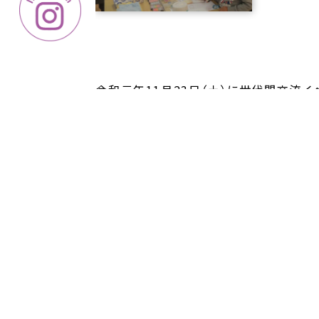
令和元年11月23日（土）に世代間交流
地住民を対象としたイベント「消しゴムはん
イベントは子ども14名、年配の方7名の
する干支などを彫刻刀で彫る作業に夢中
の方々と交流を行いました。出来上がっ
健康体操を踊りました。終始賑やかな雰囲
よりよいイベントにするためにゼミの中で
り、また、ほかのセミの学生を住民と見立